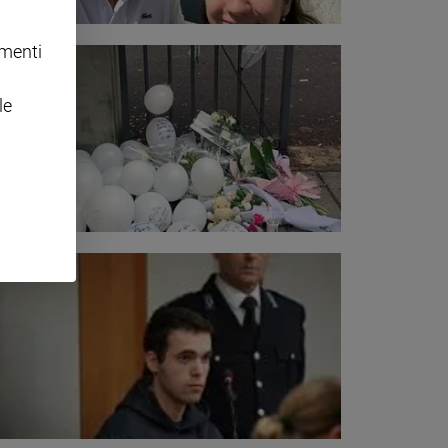
omenti
le