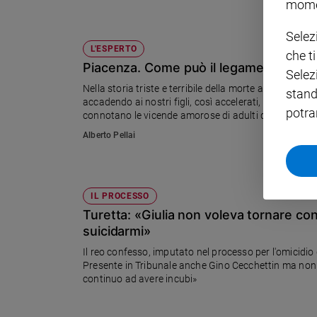
mome
Policy
Selez
L'ESPERTO
che t
Chi
Piacenza. Come può il legame tra due r
Selez
siamo
Nella storia triste e terribile della morte a 13 anni di 
stand
accadendo ai nostri figli, così accelerati, adultizzati
potra
connotano le vicende amorose di adulti disfunzionali 
Contatti
Alberto Pellai
Pubblicità
Registrati
IL PROCESSO
Turetta: «Giulia non voleva tornare con
Redazione
suicidarmi»
Il reo confesso, imputato nel processo per l'omicidio
Presente in Tribunale anche Gino Cecchettin ma non la 
Social
continuo ad avere incubi»