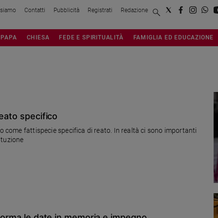
 siamo
Contatti
Pubblicità
Registrati
Redazione
PAPA
CHIESA
FEDE E SPIRITUALITÀ
FAMIGLIA ED EDUCAZIONE
eato specifico
o come fattispecie specifica di reato. In realtà ci sono importanti
tituzione
sforma le date in memoria e impegno