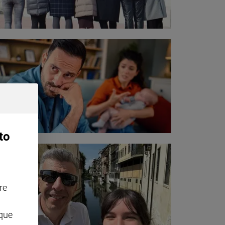
to
re
nque