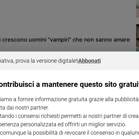
 violentata che, grazie al nostro supporto, ha portato a processo e
osì crescono uomini "vampiri" che non sanno amare
o la psicanalisi dalla professoressa Beatrice Balsamo, Filosofa
nativa, prova la versione digitale!
|
Abbonati
patriarcato, quanto piuttosto l'assenza della funzione paterna come
 Un eccesso di attaccamento e l'ansia di soddisfare ogni desiderio
i che non contengono la frustrazione. Un saggio profondo che analizza
assi educative basate sul pensiero profondo e lento, ciò che manca in
ontribuisci a mantenere questo sito gratui
iamo a fornire informazione gratuita grazie alla pubblicità
 imparato il dialogo»
ta dai nostri partner.
iva Giulia Cecchettin uccisa dall'ex fidanzato Filippo Turetta con 75
tando i consensi richiesti permetti ai nostri partner di crea
to al nostro settimanale in occasione dell'uscita del libro "Cara Giulia.
perienza personalizzata ed offrirti un miglior servizio.
 comunque la possibilità di revocare il consenso in qualu