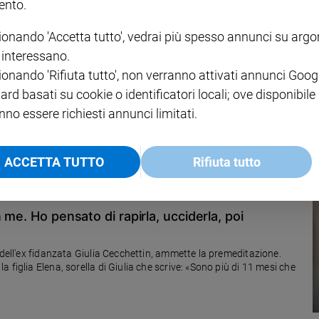
nto.
ionando 'Accetta tutto', vedrai più spesso annunci su arg
i interessano.
agazzini trasformarsi in una tragedia?
ionando 'Rifiuta tutto', non verranno attivati annunci Goog
Aurora, a noi adulti resta la necessità di riflettere su cosa sta
ard basati su cookie o identificatori locali; ove disponibile
, piccoli eppure già così coinvolti nelle peggiori dinamiche che
nno essere richiesti annunci limitati.
(di Alberto Pellai)
ACCETTA TUTTO
Rifiuta tutto
 me. Ho pensato di rapirla, ucciderla, poi
 dell'ex fidanzata Giulia Cecchettin, ammette la premeditazione.
figlia Elena, sorella di Giulia che scrive: «Sono più di 11 mesi che