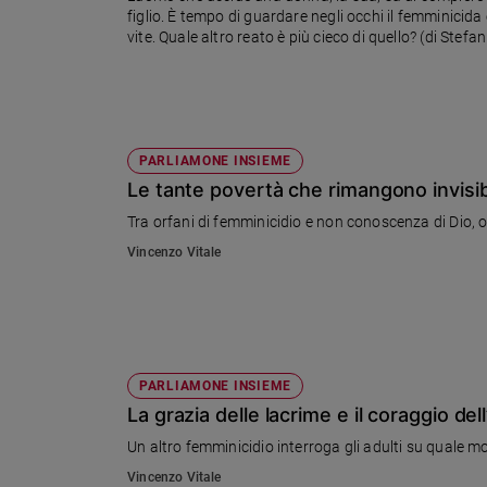
figlio. È tempo di guardare negli occhi il femminicid
Ambiente
vite. Quale altro reato è più cieco di quello? (di Stefa
e
Creato
Volontariato
Diritti
Aziende
PARLIAMONE INSIEME
di
Le tante povertà che rimangono invisibil
valore
Caso
Tra orfani di femminicidio e non conoscenza di Dio, o
della
Vincenzo Vitale
settimana
Migranti
Diversità
e
inclusione
PARLIAMONE INSIEME
Costume
La grazia delle lacrime e il coraggio dell
Cultura
Un altro femminicidio interroga gli adulti su quale 
e
Vincenzo Vitale
spettacoli