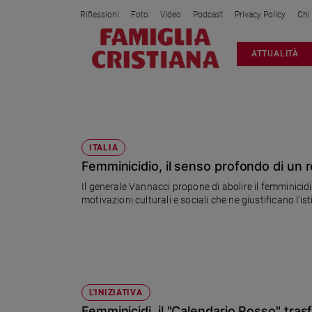
Riflessioni
Foto
Video
Podcast
Privacy Policy
Chi
Attualità
ATTUALITÀ
Italia
Cronaca
Politica
FEMMINICIDIO
Mondo
Economia
ITALIA
Femminicidio, il senso profondo di un r
Legalità
e
Il generale Vannacci propone di abolire il femminicidi
giustizia
motivazioni culturali e sociali che ne giustificano l’is
Sport
Interviste
Papa
Papa
L'INIZIATIVA
Femminicidi, il "Calendario Rosso" tra