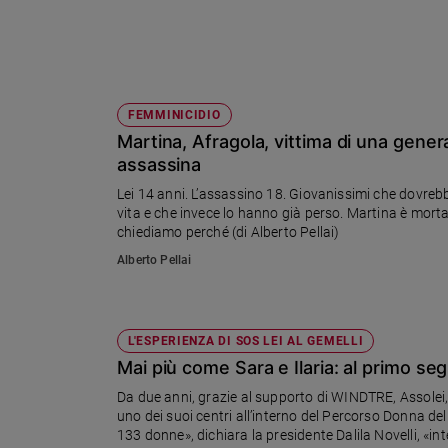
Sanremo
2026
Cinema,
Tv
FEMMINICIDIO
e
streaming
Martina, Afragola, vittima di una gene
assassina
Libri
Musica
Lei 14 anni. L’assassino 18. Giovanissimi che dovrebb
vita e che invece lo hanno già perso. Martina è morta
Arte
chiediamo perché (di Alberto Pellai)
Famiglia
Alberto Pellai
ed
educazione
Genitori
L'ESPERIENZA DI SOS LEI AL GEMELLI
e
Mai più come Sara e Ilaria: al primo seg
figli
Nonni
Da due anni, grazie al supporto di WINDTRE, Assolei,
uno dei suoi centri all’interno del Percorso Donna 
Coppia
133 donne», dichiara la presidente Dalila Novelli, «in
Scuola