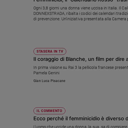
Chiesa
Ogni 3,8 giorni una donna viene uccisa in Italia. Il 
Chiesa
DONNEXSTRADA, ribalta i codici dei calendari tradiziona
di prevenzione. Un’iniziativa presentata alla Camera p
Fede
e
spiritualità
Santi
Devozione
STASERA IN TV
e
Il coraggio di Blanche, un film per dire
fede
In prima visione su Rai 3 la pellicola francese pres
Parola
Pamela Genini
del
Gian Luca Pisacane
giorno
Santo
del
giorno
IL COMMENTO
Società
Ecco perché il femminicidio è diverso d
e
valori
L’uomo che uccide una donna, la sua, sa di compiere un