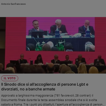
corresponsabilità dei laici, più formazione, attenzione ai temi concreti come
Antonio Sanfrancesco
Sanremo
pace, povertà e accoglienza di ogni persona. Tra le proposte concrete un
2026
Tavolo nazionale sul disarmo e Consigli pastorali obbligatori in tutte le
parrocchie»
Cinema,
Tv
e
streaming
Libri
Musica
Arte
Famiglia
ed
educazione
Genitori
IL VOTO
e
Il Sinodo dice sì all'accoglienza di persone Lgbt e
figli
divorziati, no a banche armate
Nonni
Approvato a larghissima maggioranza (781 favorevoli, 28 contrari) il
Coppia
Documento finale durante la terza assemblea sinodale che si è svolta
sabato a Roma. Tra i punti più dibattuti, l’apertura all'accoglienza di persone
Scuola