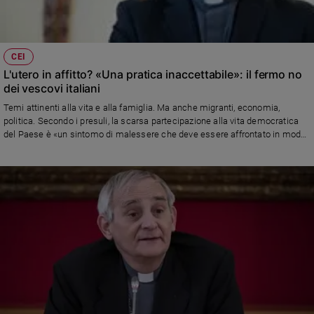
CEI
L'utero in affitto? «Una pratica inaccettabile»: il fermo no
dei vescovi italiani
Temi attinenti alla vita e alla famiglia. Ma anche migranti, economia,
politica. Secondo i presuli, la scarsa partecipazione alla vita democratica
del Paese è «un sintomo di malessere che deve essere affrontato in modo
organico, ripensando una formazione che aiuti a tessere le fila del pensiero
culturale e favorendo un dialogo con la gente e le istituzioni». Le
conclusioni del Consiglio permanente della Conferenza episcopale italiana