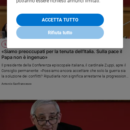
potranno essere richiesti annunci limitati.
ACCETTA TUTTO
Rifiuta tutto
LA CEI
«Siamo preoccupati per la tenuta dell’Italia. Sulla pace il
Papa non è ingenuo»
Il presidente della Conferenza episcopale italiana, il cardinale Zuppi, apre il
Consiglio permanente: «Possiamo ancora accettare che solo la guerra sia
la soluzione dei conflitti? Ripudiarla non significa arrestarne la progressione
o dobbiamo aspettare l’irreparabile per capire e scegliere?». Sul sistema
Antonio Sanfrancesco
Paese: «Serve un quadro istituzionale che possa favorire uno sviluppo
unitario, secondo i principi di solidarietà, sussidiarietà e coesione sociale».
E sulla Chiesa italiana: «Bisogna ricomporre un clima di fiducia e di
speranza»