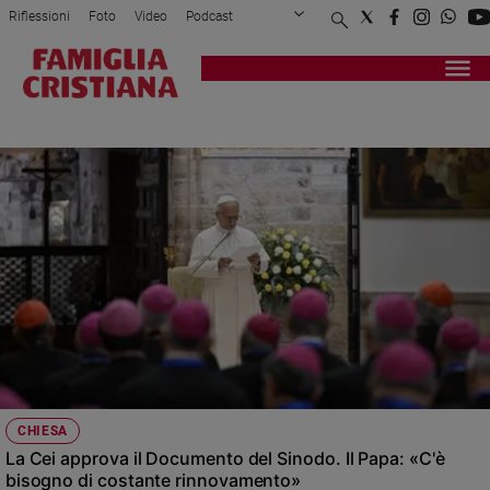
Riflessioni
Foto
Video
Podcast
Privacy Policy
Chi siamo
Contatti
Pubblicità
Attualità
Registrati
Redazione
Italia
CEI
Cronaca
Politica
Mondo
Economia
Legalità
e
giustizia
Sport
Interviste
Papa
CHIESA
Papa
La Cei approva il Documento del Sinodo. Il Papa: «C'è
bisogno di costante rinnovamento»