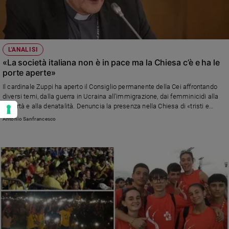
L'ANALISI
«La società italiana non è in pace ma la Chiesa c’è e ha le
porte aperte»
Il cardinale Zuppi ha aperto il Consiglio permanente della Cei affrontando
diversi temi, dalla guerra in Ucraina all’immigrazione, dai femminicidi alla
povertà e alla denatalità. Denuncia la presenza nella Chiesa di «tristi e
sterili polarizzazioni e di troppe resistenze» verso papa Francesco. E
Antonio Sanfrancesco
sull’immigrazione: «L’errore, non da oggi, è stato quello di politicizzare il
fenomeno condizionati dal consenso e dalle paure»