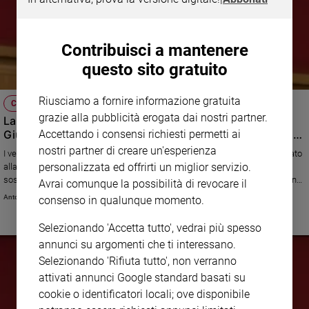
Contribuisci a mantenere
questo sito gratuito
Riusciamo a fornire informazione gratuita
CHIESA
grazie alla pubblicità erogata dai nostri partner.
La Cei: «Un progetto di microcredito sociale per il
Accettando i consensi richiesti permetti ai
Giubileo. Padrini e madrine non siano lo "sponsor" di un
giorno»
nostri partner di creare un'esperienza
I vescovi italiani, al termine del Consiglio permanente, hanno dato mandato
personalizzata ed offrirti un miglior servizio.
alla Caritas di studiare l'istituzione di «un fondo che permetterà di
sostenere quanti hanno difficoltà ad accedere al credito ordinario». Sul fine
Avrai comunque la possibilità di revocare il
vita chiedono di incrementare le cure palliative: «Preoccupati da una certa
Antonio Sanfrancesco
consenso in qualunque momento.
deriva eutanasica e alla fuga in avanti di alcune Regioni desiderose di
colmare un vuoto legislativo sul tema». E invitano a rilanciare l’esperienza
Selezionando 'Accetta tutto', vedrai più spesso
dell’obiezione di coscienza per educare alla pace
annunci su argomenti che ti interessano.
Selezionando 'Rifiuta tutto', non verranno
attivati annunci Google standard basati su
cookie o identificatori locali; ove disponibile