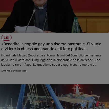
CEI
«Benedire le coppie gay una risorsa pastorale. Si vuole
dividere la chiesa accusandola di fare politica»
Il cardinale Matteo Zuppi apre a Roma i lavori del Consiglio permanente
della Cei: «Basta con il linguaggio della discordia e della divisione. Non
lasciamo solo il Papa. La questione sociale oggi è anche morale e
spirituale perché aumentano le differenze tra chi è povero e chi è ricco.
Antonio Sanfrancesco
Inammissibile che, a parità di mansioni, le donne guadagnino meno degli
uomini». E sul documento "Fiducia supplicans": «Non amplia il concetto di
matrimonio»