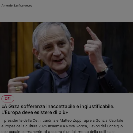
Lgbtq+ con l’invito a parrocchie e diocesi a non discriminarle
e
Antonio Sanfrancesco
accompagnata da un forte impegno per il disarmo e il ripensamento del
giovani
ruolo dei cappellani militari
Adolescenza
Bioetica
Vai
Riflessioni
Foto
CEI
Video
«A Gaza sofferenza inaccettabile e ingiustificabile.
L’Europa deve esistere di più»
Podcast
Il presidente della Cei, il cardinale Matteo Zuppi, apre a Gorizia, Capitale
europea della cultura 2025 insieme a Nova Gorica, i lavori del Consiglio
Privacy
episcopale permanente: «La guerra è un fallimento della politica e