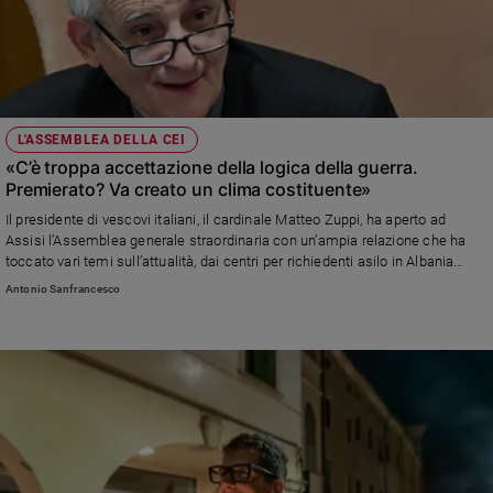
L'ASSEMBLEA DELLA CEI
«C’è troppa accettazione della logica della guerra.
Premierato? Va creato un clima costituente»
Il presidente di vescovi italiani, il cardinale Matteo Zuppi, ha aperto ad
Assisi l’Assemblea generale straordinaria con un’ampia relazione che ha
toccato vari temi sull’attualità, dai centri per richiedenti asilo in Albania
(«Sui migranti serve un'azione dell'Europa corale, comune e condivisa dove
Antonio Sanfrancesco
l'esternalizzazione non può essere la soluzione») alle riforme costituzionali.
Si dice preoccupato per l’antisemitismo. E sul conflitto in Medio Oriente:
«La pace richiede il concorso di tutti. Ho visto come esistano fili tenui per la
pace e l'esercizio dell'umanità: tenui ma reali, messi in discussione
dall'assenza di dialogo che può, invece, rafforzarli»