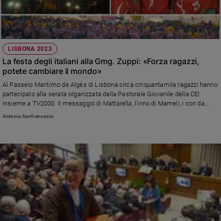
LISBONA 2023
La festa degli italiani alla Gmg. Zuppi: «Forza ragazzi,
potete cambiare il mondo»
Al Passeio Maritimo de Algès di Lisbona circa cinquantamila ragazzi hanno
partecipato alla serata organizzata dalla Pastorale Giovanile della CEI
insieme a TV2000. Il messaggio di Mattarella, l’inno di Mameli, i cori da
stadio e le bandiere, le testimonianze di Giusy Buscemi, la pallavolista
Antonio Sanfrancesco
Cristina Chirichella ed Enrico Galiano, la preghiera con il Crocifisso di San
Damiano e l’icona della Madonna di Loreto. Lo sprone di don Ciotti e la
riflessione di don Michele Falabretti a partire dal "Piccolo Principe"