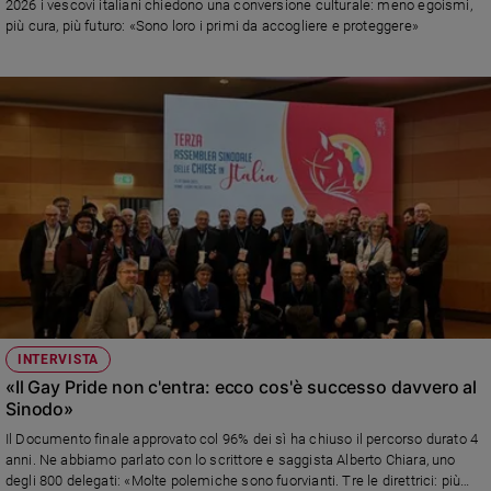
2026 i vescovi italiani chiedono una conversione culturale: meno egoismi,
Ambiente
più cura, più futuro: «Sono loro i primi da accogliere e proteggere»
e
Creato
Volontariato
Diritti
Aziende
di
valore
Caso
della
settimana
Migranti
Diversità
e
INTERVISTA
inclusione
«Il Gay Pride non c'entra: ecco cos'è successo davvero al
Costume
Sinodo»
Il Documento finale approvato col 96% dei sì ha chiuso il percorso durato 4
Cultura
anni. Ne abbiamo parlato con lo scrittore e saggista Alberto Chiara, uno
e
degli 800 delegati: «Molte polemiche sono fuorvianti. Tre le direttrici: più
spettacoli