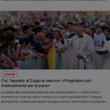
direttore don Marco Pagniello: «È tempo di scelte etiche e coraggiose». Don
Bruno Bignami: «Non rassegniamoci al cinismo delle armi e al fatalismo
dei conflitti»
CHIESA
Cei, l'appello di Zuppi ai vescovi: «Preghiamo più
intensamente per la pace»
La lettera del presidente della Cei alla Chiesa italiana: «Il drammatico
momento di violenza, odio e morte a cui stiamo assistendo ci impegna
accogliendo il pressante appello di papa Leone, a intensificare la preghiera
per una “pace disarmata e disarmante” e a invocare il Re della Pace