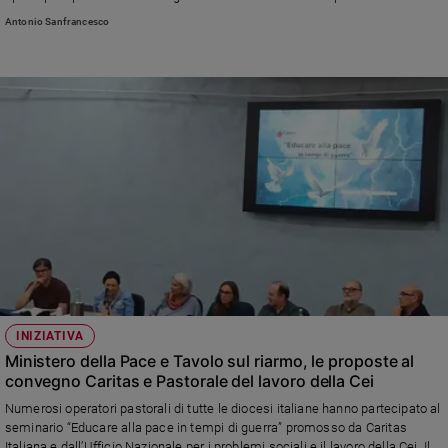
dell’umanità ma non dobbiamo cedere alla “globalizzazione dell’impotenza”
Policy
Antonio Sanfrancesco
denunciata da papa Leone». Sul fine vita: «Serve una legge»
Chi
siamo
Contatti
Pubblicità
Registrati
Redazione
INIZIATIVA
Ministero della Pace e Tavolo sul riarmo, le proposte al
Social
convegno Caritas e Pastorale del lavoro della Cei
Numerosi operatori pastorali di tutte le diocesi italiane hanno partecipato al
seminario “Educare alla pace in tempi di guerra” promosso da Caritas
Italiana e dall’Ufficio Nazionale per i problemi sociali e il lavoro della Cei. Il