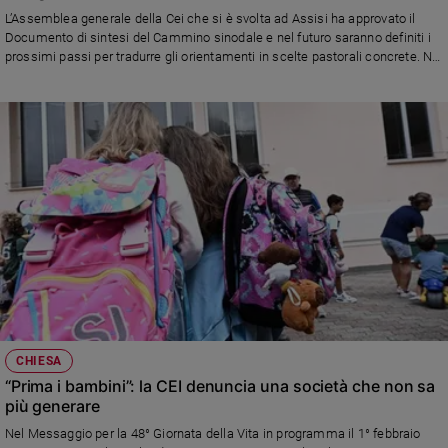
Chiesa
L’Assemblea generale della Cei che si è svolta ad Assisi ha approvato il
Chiesa
Documento di sintesi del Cammino sinodale e nel futuro saranno definiti i
prossimi passi per tradurre gli orientamenti in scelte pastorali concrete. Nel
discorso conclusivo, papa Leone XIV ha invitato a rinnovare la vita
Fede
ecclesiale, proseguire le riforme e costruire comunità aperte e accoglienti
e
spiritualità
Santi
Devozione
e
fede
Parola
del
giorno
Santo
del
giorno
CHIESA
“Prima i bambini”: la CEI denuncia una società che non sa
Società
più generare
e
valori
Nel Messaggio per la 48° Giornata della Vita in programma il 1° febbraio