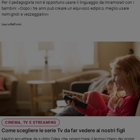
Per il pedagogista non è opportuno usare il linguaggio da innamorati con i
Ambiente
bambini: «Dopo i tre anni può creare un equivoco edipico, meglio usare
e
nomignoli e vezzeggiativi»
Creato
Laura Bellomi
Volontariato
Diritti
Aziende
di
valore
Caso
della
settimana
Migranti
Diversità
e
inclusione
Costume
CINEMA, TV E STREAMING
Cultura
Come scegliere le serie Tv da far vedere ai nostri figli
e
spettacoli
Meglio accettare da subito l’idea che organizzare il tempo libero dei propri