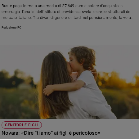
Chiesa
Buste paga ferme a una media di 27.649 euro e potere d'acquisto in
Chiesa
emorragia: l'analisi dell'istituto di previdenza svela le crepe strutturali del
mercato italiano. Tra divari di genere e ritardi nel pensionamento, la vera
sfida si gioca sulla dignità del salario.
Fede
Redazione FC
e
spiritualità
Santi
Devozione
e
fede
Parola
del
giorno
Santo
del
giorno
Società
GENITORI E FIGLI
e
Novara: «Dire “ti amo” ai figli è pericoloso»
valori