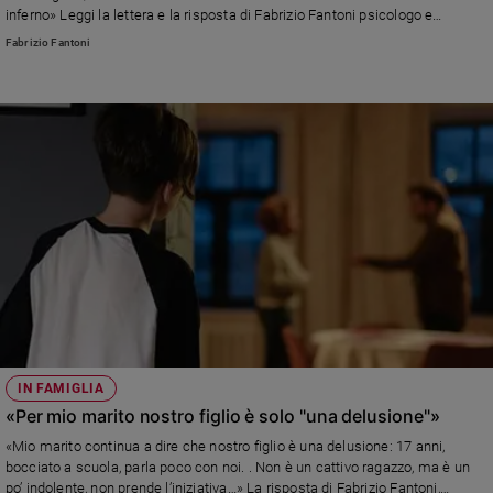
inferno» Leggi la lettera e la risposta di Fabrizio Fantoni psicologo e
e
psicoterapeuta
giovani
Fabrizio Fantoni
Adolescenza
Bioetica
Vai
Riflessioni
Foto
Video
IN FAMIGLIA
«Per mio marito nostro figlio è solo "una delusione"»
Podcast
«Mio marito continua a dire che nostro figlio è una delusione: 17 anni,
bocciato a scuola, parla poco con noi. . Non è un cattivo ragazzo, ma è un
Privacy
po’ indolente, non prende l’iniziativa…» La risposta di Fabrizio Fantoni,