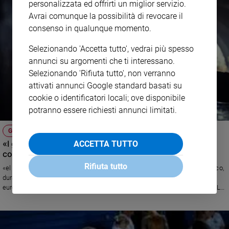
personalizzata ed offrirti un miglior servizio.
Avrai comunque la possibilità di revocare il
consenso in qualunque momento.
Selezionando 'Accetta tutto', vedrai più spesso
annunci su argomenti che ti interessano.
Selezionando 'Rifiuta tutto', non verranno
attivati annunci Google standard basati su
cookie o identificatori locali; ove disponibile
potranno essere richiesti annunci limitati.
GENITORI PERMISSIVI
«I genitori difendono i giovani vandali. Dov’è finita la
ACCETTA TUTTO
coscienza?»
Rifiuta tutto
«el nostro paese un gruppo di giovanissimi ha devastato un luogo pubblico,
durante una notte estiva. I danni prodotti sono pari ad alcune centinaia di
euro. Le telecamere hanno ripreso tutto e reso innegabile il loro operato. Le
loro famiglie si sono comportate in modi molto differenti» Leggi la risposta
di Alberto Pellai