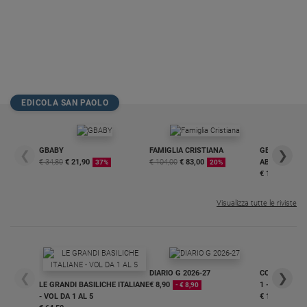
EDICOLA SAN PAOLO
GBABY
FAMIGLIA CRISTIANA
GBABY DIGITA
❮
❯
€ 34,80
€ 21,90
€ 104,00
€ 83,00
ABBONAMEN
37%
20%
€ 16,99
Visualizza tutte le riviste
DIARIO G 2026-27
COLLANA ARS
❮
❯
LE GRANDI BASILICHE ITALIANE
€ 8,90
1 - 2
- € 8,90
- VOL DA 1 AL 5
€ 18,50