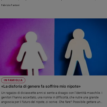
psicologo e psicoterapeuta
Policy
Fabrizio Fantoni
Chi
siamo
Contatti
Pubblicità
Registrati
Redazione
IN FAMIGLIA
«La disforia di genere fa soffrire mio nipote»
Social
Un ragazzo di diciassette anni si sente a disagio con l'identità maschile. I
genitori l'hanno accettato, una nonna in difficoltà, che nutre una grande
angoscia per il futuro del nipote, ci scrive. Che fare? Possibile gettare un
ponte e ritrovare la serenità?