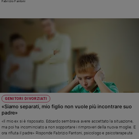
Fabrizio Fantoni
GENITORI DIVORZIATI
«Siamo separati, mio figlio non vuole più incontrare suo
padre»
«Il mio ex si è risposato. Edoardo sembrava avere accettato la situazione,
ma poi ha incominciato a non sopportare i rimproveri della nuova moglie. E
ora rifiuta il padre» Risponde Fabrizio Fantoni, psicologo e psicoterapeuta