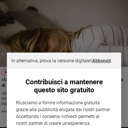
In alternativa, prova la versione digitale!
|
Abbonati
BURN OUT
«Io mamma stressata con tre figli: la "bestia nera" rischia
Contribuisci a mantenere
di uscire»
questo sito gratuito
«Sono mamma di tre bambini di 9, 6 e 4 anni e forse sono un po’ (troppo)
nervosa. Ultimamente mi rendo conto che…» Leggi la risposta di Alberto
Riusciamo a fornire informazione gratuita
Pellai
grazie alla pubblicità erogata dai nostri partner.
Alberto Pellai
Accettando i consensi richiesti permetti ai
nostri partner di creare un'esperienza