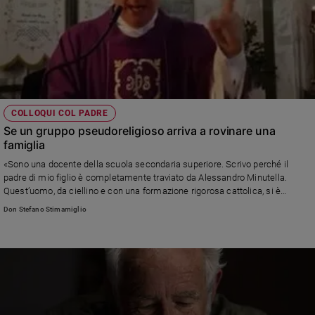
COLLOQUI COL PADRE
Se un gruppo pseudoreligioso arriva a rovinare una
famiglia
«Sono una docente della scuola secondaria superiore. Scrivo perché il
padre di mio figlio è completamente traviato da Alessandro Minutella.
Quest’uomo, da ciellino e con una formazione rigorosa cattolica, si è
trasformato in un minutelliano convinto prega in latino seguendo messe
Don Stefano Stimamiglio
false on line, parte per fantomatici ritiri, purtroppo frequenti, e legge libri di
Minutella» Leggi la risposta del direttore