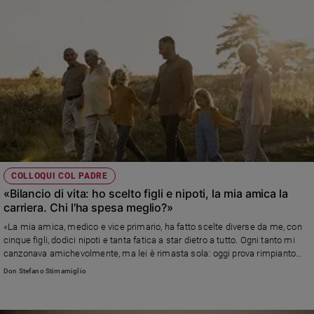
COLLOQUI COL PADRE
«Bilancio di vita: ho scelto figli e nipoti, la mia amica la
carriera. Chi l'ha spesa meglio?»
«La mia amica, medico e vice primario, ha fatto scelte diverse da me, con
cinque figli, dodici nipoti e tanta fatica a star dietro a tutto. Ogni tanto mi
canzonava amichevolmente, ma lei è rimasta sola: oggi prova rimpianto
per quello a cui ha rinunciato per la carriera. Noi le siamo vicini e le
Don Stefano Stimamiglio
vogliamo bene, ma io penso che ho rinunciato a tanto e oggi sono serena.»
Leggi la risposta di don Stefano, direttore di Famiglia Cristiana