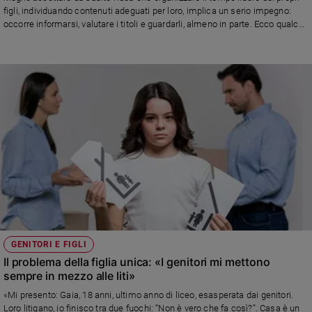
figli, individuando contenuti adeguati per loro, implica un serio impegno:
Sanremo
occorre informarsi, valutare i titoli e guardarli, almeno in parte. Ecco qualche
2026
suggerimento
Cinema,
Tv
e
streaming
Libri
Musica
Arte
Famiglia
ed
educazione
Genitori
e
GENITORI E FIGLI
figli
Il problema della figlia unica: «I genitori mi mettono
Nonni
sempre in mezzo alle liti»
Coppia
«Mi presento: Gaia, 18 anni, ultimo anno di liceo, esasperata dai genitori.
Loro litigano, io finisco tra due fuochi: “Non è vero che fa così?”. Casa è un
Scuola