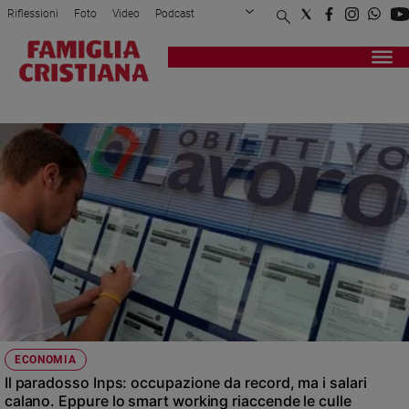
Riflessioni
Foto
Video
Podcast
Privacy Policy
Chi siamo
Contatti
Pubblicità
Attualità
Registrati
Redazione
Italia
FIGLI
Cronaca
Politica
Mondo
Economia
Legalità
e
giustizia
Sport
Interviste
Papa
ECONOMIA
Papa
Il paradosso Inps: occupazione da record, ma i salari
calano. Eppure lo smart working riaccende le culle