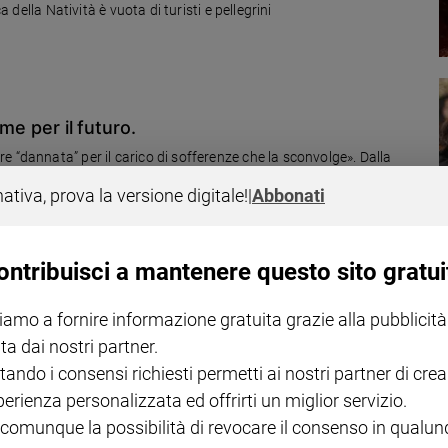
a della Natività è vuota di turisti e pellegrini
eme per il futuro.
 “dannata” per il carico di sofferenze che la sconvolge». Dalla
nativa, prova la versione digitale!
|
Abbonati
ontribuisci a mantenere questo sito gratui
iamo a fornire informazione gratuita grazie alla pubblicità
a faccia da baccalà»
ta dai nostri partner.
to, triste, insoddisfatto o, peggio ancora, risentito e rancoroso non
tando i consensi richiesti permetti ai nostri partner di crea
Vangelo ha il calore della gioia, le ideologie non sanno sorridere». E
perienza personalizzata ed offrirti un miglior servizio.
tempo per pregare per la pace»
 comunque la possibilità di revocare il consenso in qualu