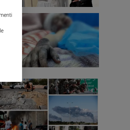
omenti
le