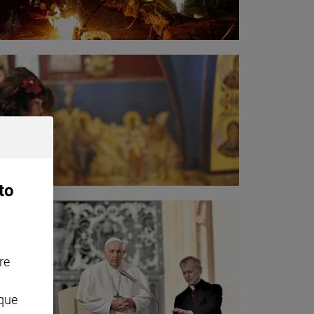
to
re
nque