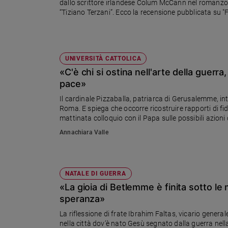
dallo scrittore irlandese Colum McCann nel romanzo "A
“Tiziano Terzani”. Ecco la recensione pubblicata su "
Sanremo
2026
Cinema,
Tv
UNIVERSITÀ CATTOLICA
e
streaming
«C'è chi si ostina nell'arte della guerra
pace»
Libri
Musica
Il cardinale Pizzaballa, patriarca di Gerusalemme, in
Roma. E spiega che occorre ricostruire rapporti di fid
Arte
mattinata colloquio con il Papa sulle possibili azion
Famiglia
Annachiara Valle
ed
educazione
Genitori
NATALE DI GUERRA
e
«La gioia di Betlemme è finita sotto l
figli
speranza»
Nonni
La riflessione di frate Ibrahim Faltas, vicario genera
Coppia
nella città dov’è nato Gesù segnato dalla guerra nell
Scuola