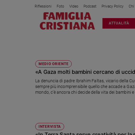
Riflessioni
Foto
Video
Podcast
Privacy Policy
Chi
Attualità
ATTUALITÀ
Italia
Cronaca
Politica
TERRA SANTA
Mondo
Economia
MEDIO ORIENTE
«A Gaza molti bambini cercano di uccide
Legalità
e
La denuncia di padre Ibrahim Faltas, vicario della Cu
giustizia
sempre più incomprensibile quello che accade a Gaza.
Sport
mondo, c’è ancora chi decide della vita dei bambini e 
sopravvivere alla mancanza dell’affetto e della prot
Interviste
mangiare»
Papa
Papa
INTERVISTA
«In Terra Santa serve creatività per la