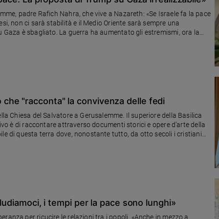
lemme, padre Rafich Nahra, che vive a Nazareth: «Se Israele fa la pace
si, non ci sarà stabilità e il Medio Oriente sarà sempre una
su Gaza è sbagliato. La guerra ha aumentato gli estremismi, ora la
he "racconta" la convivenza delle fedi
ella Chiesa del Salvatore a Gerusalemme. Il superiore della Basilica
tivo è di raccontare attraverso documenti storici e opere d’arte della
e di questa terra dove, nonostante tutto, da otto secoli i cristiani
tà che divide ma dove si vive insieme»
lludiamoci, i tempi per la pace sono lunghi»
ranza per ricucire le relazioni tra i popoli. «Anche in mezzo a