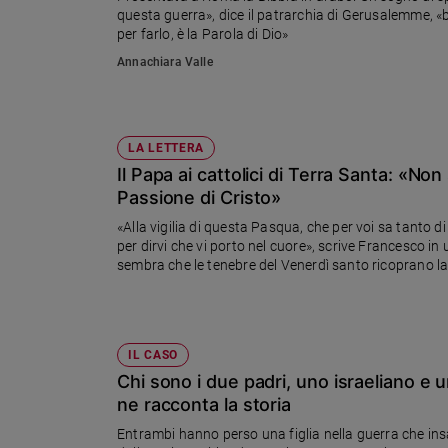
questa guerra», dice il patrarchia di Gerusalemme, «
Ambiente
per farlo, è la Parola di Dio»
e
Creato
Annachiara Valle
Volontariato
Diritti
Aziende
LA LETTERA
di
Il Papa ai cattolici di Terra Santa: «No
valore
Passione di Cristo»
Caso
della
«Alla vigilia di questa Pasqua, che per voi sa tanto d
settimana
per dirvi che vi porto nel cuore», scrive Francesco in u
sembra che le tenebre del Venerdì santo ricoprano la v
Migranti
della guerra, che è sempre e per tutti una sanguinosa 
Diversità
una terra lacerata da conflitti»
e
inclusione
IL CASO
Costume
Chi sono i due padri, uno israeliano e un
ne racconta la storia
Cultura
e
Entrambi hanno perso una figlia nella guerra che ins
spettacoli