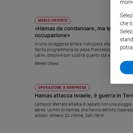
mome
Policy
Selez
MEDIO ORIENTE
che t
Chi
«Hamas da condannare, ma le bombe a 
Selez
siamo
occupazione»
stand
In una coraggiosa lettera indirizzata alla diocesi, in 
potra
Contatti
Santa programmata da papa Francesco il 27 ottobre, 
Latini, descrive con lucidità quanto sta avvenendo.
chiarezza che quanto è avvenuto il 7 ottobre scors
Alberto Chiara
Pubblicità
Non ci sono ragioni per una atrocità del genere. La 
oggi ad affermare con altrettanta chiarezza che ques
tra cui molte donne e bambini»
Registrati
OPERAZIONE A SORPRESA
Hamas attacca Israele, è guerra in Te
Redazione
L’attacco sferrato all'alba di sabato con una pioggia
aereo. Uomini di Hamas, che hanno definito l'operazione
Social
soldati. Almeno 22 vittime, 545 i feriti