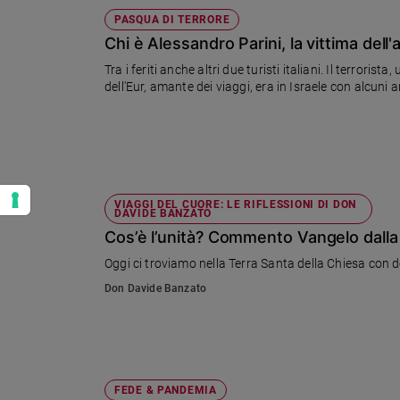
PASQUA DI TERRORE
Chi è Alessandro Parini, la vittima dell'
Tra i feriti anche altri due turisti italiani. Il terrorista, un arabo israe
dell'Eur, amante dei viaggi, era in Israele con alcuni 
VIAGGI DEL CUORE: LE RIFLESSIONI DI DON
DAVIDE BANZATO
Cos’è l’unità? Commento Vangelo dalla 
Oggi ci troviamo nella Terra Santa della Chiesa con 
Don Davide Banzato
FEDE & PANDEMIA