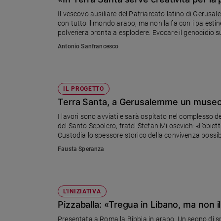
Chiesa
Il vescovo ausiliare del Patriarcato latino di Gerusa
Chiesa
con tutto il mondo arabo, ma non la fa con i palestine
polveriera pronta a esplodere. Evocare il genocidio 
Fede
priorità è ricostruire la fiducia tra ebrei e palestinesi»
Antonio Sanfrancesco
e
spiritualità
Santi
Devozione
IL PROGETTO
e
Terra Santa, a Gerusalemme un museo c
fede
I lavori sono avviati e sarà ospitato nel complesso d
Parola
del Santo Sepolcro, fratel Stefan Milosevich: «L’obiet
del
Custodia lo spessore storico della convivenza possibil
giorno
convivono con ebrei e musulmani. Questa non è la cit
Fausta Speranza
Santo
del
giorno
L'INIZIATIVA
Società
Pizzaballa: «Tregua in Libano, ma non i
e
valori
Presentata a Roma la Bibbia in arabo. Un segno di spe