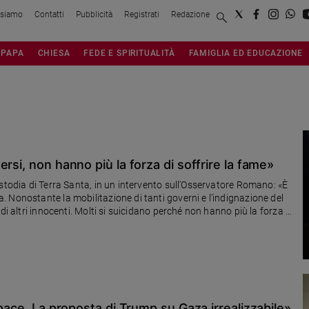
 siamo
Contatti
Pubblicità
Registrati
Redazione
PAPA
CHIESA
FEDE E SPIRITUALITÀ
FAMIGLIA ED EDUCAZIONE
rsi, non hanno più la forza di soffrire la fame»
stodia di Terra Santa, in un intervento sull’Osservatore Romano: «È
 Nonostante la mobilitazione di tanti governi e l’indignazione del
di altri innocenti. Molti si suicidano perché non hanno più la forza di
ezione di persone care, non hanno più voce per chiedere da
 pace. La proposta di Trump su Gaza irrealizzabile»