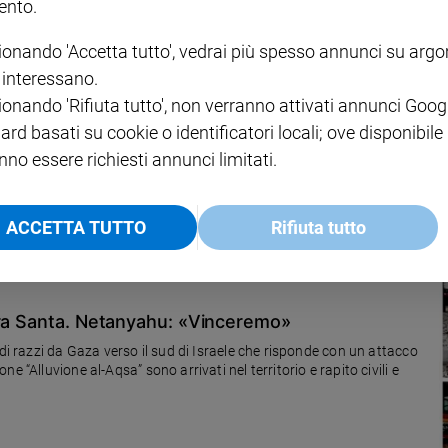
nto.
ionando 'Accetta tutto', vedrai più spesso annunci su arg
i interessano.
Gaza portano solo odio; basta con decenni di
ionando 'Rifiuta tutto', non verranno attivati annunci Goog
ard basati su cookie o identificatori locali; ove disponibile
vista della seconda giornata di preghiera e di digiuno per la Terra
nno essere richiesti annunci limitati.
il cardinale Pierbattista Pizzaballa, patriarca di Gerusalemme dei
 «La coscienza e il dovere morale mi impongono di affermare con
o non è in alcun modo ammissibile e non possiamo non condannarlo.
stessa coscienza, tuttavia, con un grande peso sul cuore mi porta
ACCETTA TUTTO
Rifiuta tutto
to nuovo ciclo di violenza ha portato a Gaza oltre cinquemila morti,
rra Santa. Netanyahu: «Vinceremo»
 di razzi da Gaza verso il sud di Israele che risponde con un attacco
 “Alluvione al-Aqsa” sono arrivati nel territorio e rapito civili e