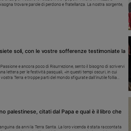
bisogna trovare parole di perdono e fratellanza. La nostra sorgente,
n siete soli, con le vostre sofferenze testimoniate la
i Passione e ancora poco di Risurrezione, sento il bisogno di scrivervi
na lettera per le festività pasquali, «in questi tempi oscuri, in cui
ostra Terra e troppe parti del mondo sfigurate dall’inutile follia
sconfitta, voi siete fiaccole accese nella notte; siete semi di bene in
o palestinese, citati dal Papa e qual è il libro che
anguina da anni la Terra Santa. La loro vicenda è stata raccontata