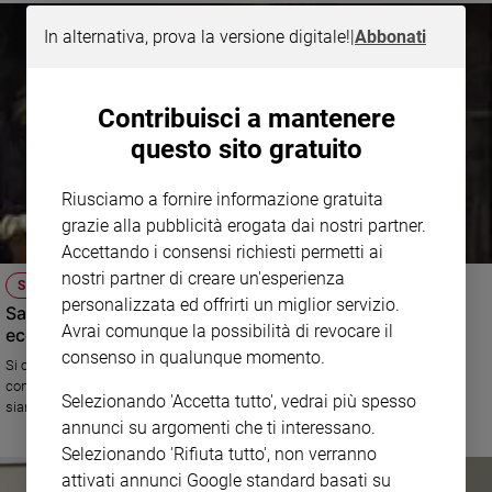
In alternativa, prova la versione digitale!
|
Abbonati
Contribuisci a mantenere
questo sito gratuito
Riusciamo a fornire informazione gratuita
grazie alla pubblicità erogata dai nostri partner.
Accettando i consensi richiesti permetti ai
nostri partner di creare un'esperienza
SACRA FAMIGLIA
personalizzata ed offrirti un miglior servizio.
Sacra Famiglia, identikit della festa natalizia per
Avrai comunque la possibilità di revocare il
eccellenza
consenso in qualunque momento.
Si celebra sempre la domenica successiva al Natale. Dopo aver
contemplato la Sacra Famiglia raccolta nella grotta di Betlemme, oggi
Selezionando 'Accetta tutto', vedrai più spesso
siamo invitati a contemplarla nella casa di Nazareth, dove Maria e
annunci su argomenti che ti interessano.
Giuseppe sono intenti a far crescere, giorno dopo giorno, il fanciullo Gesù
Selezionando 'Rifiuta tutto', non verranno
attivati annunci Google standard basati su