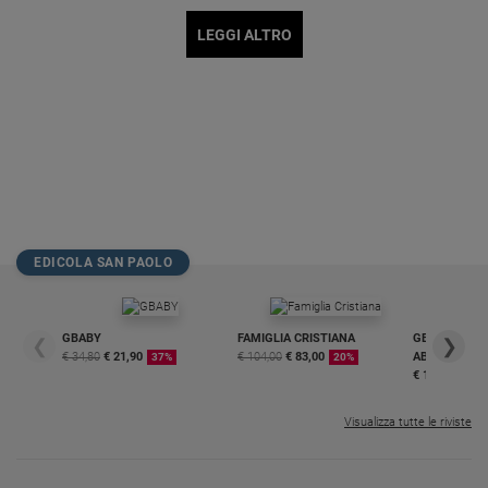
LEGGI ALTRO
EDICOLA SAN PAOLO
GBABY
FAMIGLIA CRISTIANA
GBABY DIGITA
❮
❯
€ 34,80
€ 21,90
€ 104,00
€ 83,00
ABBONAMEN
37%
20%
€ 16,99
Visualizza tutte le riviste