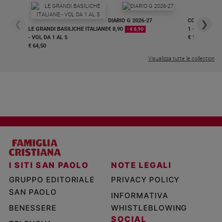
DIARIO G 2026-27
COLLANA ARS
❮
❯
LE GRANDI BASILICHE ITALIANE
€ 8,90
1 - 2
- € 8,90
- VOL DA 1 AL 5
€ 18,50
€ 64,50
Visualizza tutte le collection
I SITI SAN PAOLO
NOTE LEGALI
GRUPPO EDITORIALE
PRIVACY POLICY
SAN PAOLO
INFORMATIVA
BENESSERE
WHISTLEBLOWING
SOCIAL