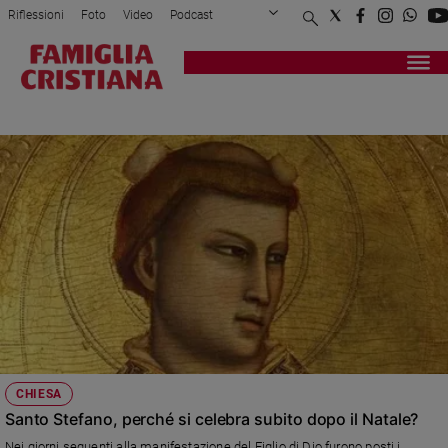
Riflessioni
Foto
Video
Podcast
Privacy Policy
Chi siamo
Contatti
Pubblicità
Attualità
Registrati
Redazione
Italia
NATALE
Cronaca
Politica
Mondo
Economia
Legalità
e
giustizia
Sport
Interviste
Papa
CHIESA
Papa
Santo Stefano, perché si celebra subito dopo il Natale?
Nei giorni seguenti alla manifestazione del Figlio di Dio furono posti i