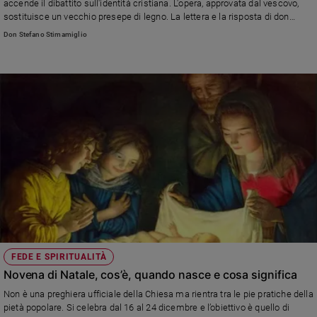
accende il dibattito sull'identità cristiana. L'opera, approvata dal vescovo,
e
sostituisce un vecchio presepe di legno. La lettera e la risposta di don
giovani
Stefano Stimamiglio, direttore di Famiglia Cristiana
Don Stefano Stimamiglio
Adolescenza
Bioetica
Vai
Riflessioni
Foto
Video
FEDE E SPIRITUALITÀ
Novena di Natale, cos’è, quando nasce e cosa significa
Podcast
Non è una preghiera ufficiale della Chiesa ma rientra tra le pie pratiche della
pietà popolare. Si celebra dal 16 al 24 dicembre e l’obiettivo è quello di
Privacy