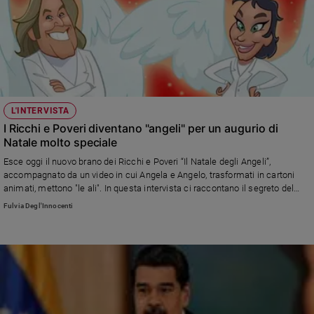
L'INTERVISTA
I Ricchi e Poveri diventano "angeli" per un augurio di
Natale molto speciale
Esce oggi il nuovo brano dei Ricchi e Poveri “Il Natale degli Angeli”,
accompagnato da un video in cui Angela e Angelo, trasformati in cartoni
animati, mettono "le ali". In questa intervista ci raccontano il segreto del
loro successo: " "Ci amano anche i bambini, perché ci vedono come dei
Fulvia Degl'Innocenti
nonni o degli zii che portano un po’ di leggerezza e di speranza con le loro
canzoni"