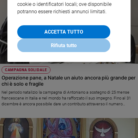
cookie o identificatori locali; ove disponibile
potranno essere richiesti annunci limitati.
ACCETTA TUTTO
Rifiuta tutto
CAMPAGNA SOLIDALE
Operazione pane, a Natale un aiuto ancora più grande per
chi è solo e fragile
Nel periodo natalizio la campagna di Antoniano a sostegno di 25 mense
francescane in Italia e nel mondo ha rafforzato il suo impegno. Fino al 31
dicembre è ancora possibile dare un contributo attraverso il numero
solidale 45538