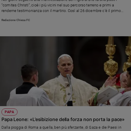
Chiesa
“comites Christi”, cioè i più vicini nel suo percorso terreno e primi a
Chiesa
renderne testimonianza con il martirio. Così al 26 dicembre c’è il primo
Martire della cristianità, segue al 27 san Giovanni Evangelista, il prediletto
Redazione Chiesa FC
da Gesù, poi il 28 i Santi Innocenti, bambini uccisi da Erode con la speranza
Fede
di eliminare anche il Bambino di Betlemme
e
spiritualità
Santi
Devozione
e
fede
Parola
del
giorno
Santo
del
giorno
PAPA
Società
Papa Leone: «L’esibizione della forza non porta la pace»
e
valori
Dalla pioggia di Roma a quella, ben più sferzante, di Gaza e die Paesi in