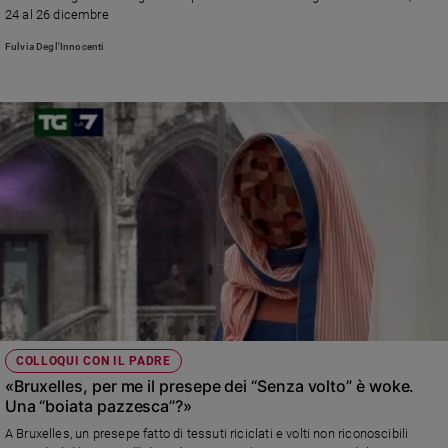
24 al 26 dicembre
Sanremo
2026
Fulvia Degl'Innocenti
Cinema,
Tv
e
streaming
Libri
Musica
Arte
Famiglia
ed
educazione
Genitori
e
COLLOQUI CON IL PADRE
figli
«Bruxelles, per me il presepe dei “Senza volto” è woke.
Nonni
Una “boiata pazzesca”?»
Coppia
A Bruxelles, un presepe fatto di tessuti riciclati e volti non riconoscibili
Scuola