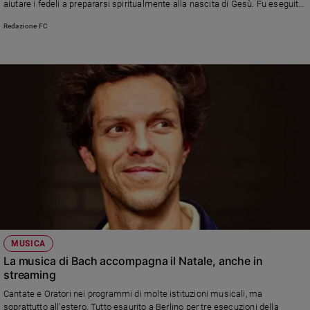
aiutare i fedeli a prepararsi spiritualmente alla nascita di Gesù. Fu eseguita
Policy
per la prima volta in una casa di missionari vincenziani di Torino nel 1720
Redazione FC
Chi
siamo
Contatti
Pubblicità
Registrati
Redazione
MUSICA
Social
La musica di Bach accompagna il Natale, anche in
streaming
Cantate e Oratori nei programmi di molte istituzioni musicali, ma
soprattutto all’estero. Tutto esaurito a Berlino per tre esecuzioni della