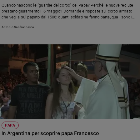
Quando nascono le “guardie del corpo” del Papa? Perché le nuove reclute
Sanremo
prestano giuramento il 6 maggio? Domande e risposte sul corpo armato
2026
che veglia sul papato dal 1506: quanti soldati ne fanno parte, quali sono i
Cinema,
requisiti per accedere e i compiti principali
Antonio Sanfrancesco
Tv
e
streaming
Libri
Musica
Arte
Famiglia
ed
educazione
Genitori
e
figli
Nonni
PAPA
Coppia
In Argentina per scoprire papa Francesco
Scuola