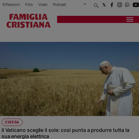
Riflessioni
Foto
Video
Podcast
Privacy Policy
Chi siamo
Contatti
Pubblicità
Attualità
Registrati
Redazione
Italia
PAPA FRANCESCO
Cronaca
Politica
Mondo
Economia
Legalità
e
giustizia
Sport
Interviste
Papa
CHIESA
Papa
Il Vaticano sceglie il sole: così punta a produrre tutta la
sua energia elettrica