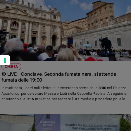
CHIESA
🔴 LIVE | Conclave, Seconda fumata nera, si attende
fumata delle 19:00
In mattinata, i cardinali elettori si ritroveranno prima delle
8:00
nel Palazzo
Apostolico, per celebrare Messa e Lodi nella Cappella Paolina. A seguire si
ritireranno alle
9:15
in Sistina per recitare l'Ora media e procedere poi alle
prime due votazioni. Poi il ritorno a Santa Marta, con il pranzo in programma
intorno alle
12:30
. Alle
15:45
la nuova partenza verso il Palazzo apostolico,
quindi alle
16:30
il ritiro in Sistina con altre due votazioni e al termine
(intorno alle
19:30
, salvo imprevisti come capitato oggi) la celebrazione dei
Vespri.