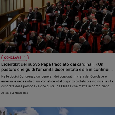
CONCLAVE -1
L'identikit del nuovo Papa tracciato dai cardinali: «Un
pastore che guidi l'umanità disorientata e sia in continuità
con Francesco»
Nelle dodici Congregazioni generali dei porporati in vista del Conclave è
emersa le necessità di un Pontefice «dallo spirito profetico e vicino alla vita
concreta delle persone» e che guidi una Chiesa che metta in primo piano
l’urgenza della missione verso tutti e «non si richiuda in sé stessa, ma
Antonio Sanfrancesco
sappia uscire e portare luce a un mondo segnato da disperazione»