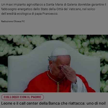
Chiesa
Un maxi impianto agrivoltaico a Santa Maria di Galeria dovrebbe garantire il
Chiesa
fabbisogno energetico dello Stato della Città del Vaticano, nel solco
dell'eredità ecologica di papa Francesco.
Fede
Redazione Chiesa FC
e
spiritualità
Santi
Devozione
e
fede
Parola
del
giorno
Santo
del
giorno
Società
COLLOQUI CON IL PADRE
e
Leone e il call center della Banca che riattacca: uno di noi!
valori