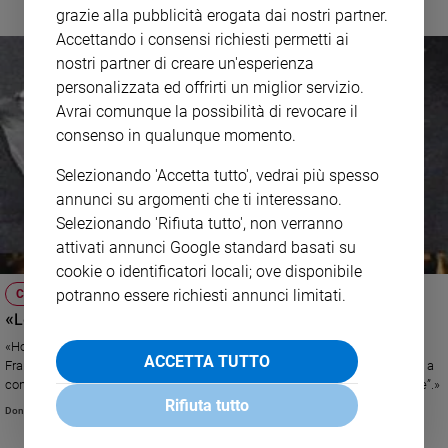
stile semplice e diretto. Il funerale mercoledì 22 a San Severino Marche poi
grazie alla pubblicità erogata dai nostri partner.
la sepoltura nella cattedrale di San Ciriaco ad Ancona
Accettando i consensi richiesti permetti ai
nostri partner di creare un'esperienza
personalizzata ed offrirti un miglior servizio.
Avrai comunque la possibilità di revocare il
consenso in qualunque momento.
Selezionando 'Accetta tutto', vedrai più spesso
annunci su argomenti che ti interessano.
Selezionando 'Rifiuta tutto', non verranno
attivati annunci Google standard basati su
cookie o identificatori locali; ove disponibile
potranno essere richiesti annunci limitati.
COLLOQUI COL PADRE
«Leone XIV è il “normalizzatore” di Francesco?»
«Ho l’impressione che stampa e Tv stiano cercando di rimuovere papa
ACCETTA TUTTO
Francesco e la sua visione di una Chiesa che vive il Vangelo, mettendolo a
confronto con papa Leone, di cui si sottolinea la linea di “normalizzazione”.»
Rifiuta tutto
Don Stefano Stimamiglio