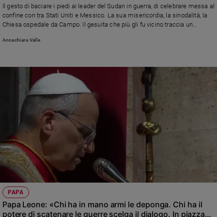
Il gesto di baciare i piedi ai leader del Sudan in guerra, di celebrare messa al
confine con tra Stati Uniti e Messico. La sua misericordia, la sinodalità, la
Chiesa ospedale da Campo. Il gesuita che più gli fu vicino traccia un
bilancio di un Pontificato ormai radicato nella coscienza del mondo e della
Annachiara Valle
Chiesa
PAPA
Papa Leone: «Chi ha in mano armi le deponga. Chi ha il
potere di scatenare le guerre scelga il dialogo. In piazza