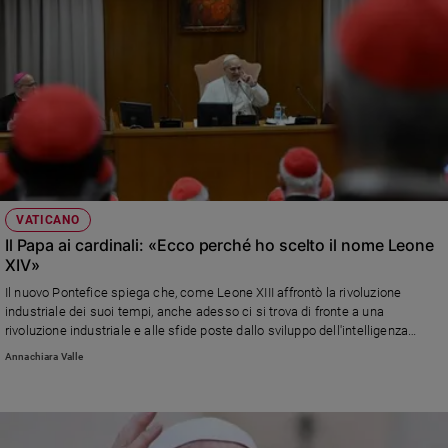
VATICANO
Il Papa ai cardinali: «Ecco perché ho scelto il nome Leone
XIV»
Il nuovo Pontefice spiega che, come Leone XIII affrontò la rivoluzione
industriale dei suoi tempi, anche adesso ci si trova di fronte a una
rivoluzione industriale e alle sfide poste dallo sviluppo dell'intelligenza
artificiale. E pone il suo Pontificato sotto il segno di Paolo VI e della
Annachiara Valle
ocnitnuità con papa Francesco