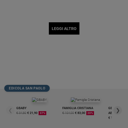
LEGGI ALTRO
EDICOLA SAN PAOLO
GBABY
FAMIGLIA CRISTIANA
GBABY DIGITA
❮
❯
€ 34,80
€ 21,90
€ 104,00
€ 83,00
ABBONAMEN
37%
20%
€ 16,99