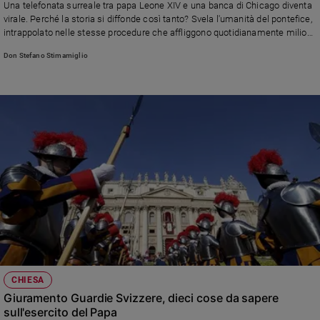
Una telefonata surreale tra papa Leone XIV e una banca di Chicago diventa
Ambiente
virale. Perché la storia si diffonde così tanto? Svela l'umanità del pontefice,
e
intrappolato nelle stesse procedure che affliggono quotidianamente milioni
Creato
di persone... La lettera e la risposta di don Stefano
Don Stefano Stimamiglio
Volontariato
Diritti
Aziende
di
valore
Caso
della
settimana
Migranti
Diversità
e
inclusione
Costume
CHIESA
Cultura
Giuramento Guardie Svizzere, dieci cose da sapere
e
sull'esercito del Papa
spettacoli