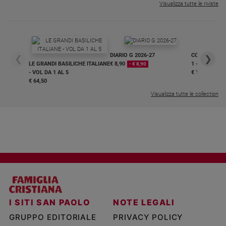
Visualizza tutte le riviste
DIARIO G 2026-27
COLLANA ARS
❮
❯
LE GRANDI BASILICHE ITALIANE
€ 8,90
1 - 2
- € 8,90
- VOL DA 1 AL 5
€ 18,50
€ 64,50
Visualizza tutte le collection
I SITI SAN PAOLO
NOTE LEGALI
GRUPPO EDITORIALE
PRIVACY POLICY