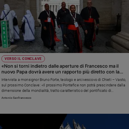
VERSO IL CONCLAVE
«Non si torni indietro dalle aperture di Francesco ma il
nuovo Papa dovrà avere un rapporto più diretto con la
curia»
Intervista a monsignor Bruno Forte, teologo e arcivescovo di Chieti – Vasto,
sul prossimo Conclave: «Il prossimo Pontefice non potrà prescindere dalla
dimensione della mondialità, tratto caratteristico del pontificato di
Bergoglio, come si è visto in maniera rilevante anche nella celebrazione
Antonio Sanfrancesco
delle sue esequie. L'età? Non potrà essere giovanissimo, la Chiesa ha
bisogno di stabilità ma anche di un costante rinnovamento»