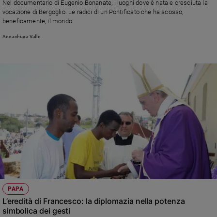
Nel documentario di Eugenio Bonanate, i luoghi dove è nata e cresciuta la
e
vocazione di Bergoglio. Le radici di un Pontificato che ha scosso,
giovani
beneficamente, il mondo
Adolescenza
Annachiara Valle
Bioetica
Vai
Riflessioni
Foto
Video
Podcast
PAPA
L’eredità di Francesco: la diplomazia nella potenza
simbolica dei gesti
Privacy