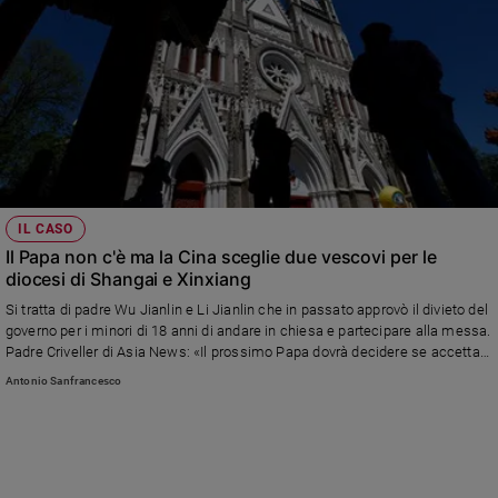
IL CASO
Il Papa non c'è ma la Cina sceglie due vescovi per le
diocesi di Shangai e Xinxiang
Si tratta di padre Wu Jianlin e Li Jianlin che in passato approvò il divieto del
governo per i minori di 18 anni di andare in chiesa e partecipare alla messa.
Padre Criveller di Asia News: «Il prossimo Papa dovrà decidere se accettare
o meno queste designazioni ma, in generale, non c’è da stupirsi per
Antonio Sanfrancesco
l’atteggiamento di Pechino che anche con la Sede vacante a Roma rimarca
la volontà di controllo sulla Chiesa in Cina e la sua autonomia dal Vaticano»