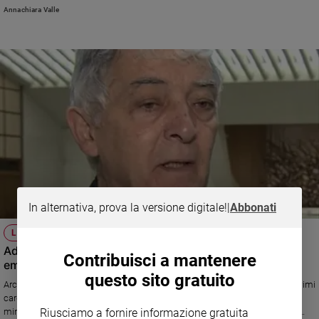
Annachiara Valle
In alternativa, prova la versione digitale!
|
Abbonati
LUTTO
Addio al cardinale Edoardo Menichelli, arcivescovo
Contribuisci a mantenere
emerito di Ancona
questo sito gratuito
Arcivescovo emerito di Ancona-Osimo, aveva 86 anni ed era stato tra i primi
cardinali italiani creati da papa Francesco nel febbraio 2015. Nel suo
Riusciamo a fornire informazione gratuita
ministero si è distinto per l’attenzione pastorale alla famiglia e per il suo