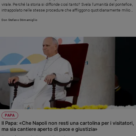
virale. Perché la storia si diffonde così tanto? Svela l'umanità del pontefice,
Policy
intrappolato nelle stesse procedure che affliggono quotidianamente milioni
di persone... La lettera e la risposta di don Stefano
Don Stefano Stimamiglio
Chi
siamo
Contatti
Pubblicità
Registrati
Redazione
Social
PAPA
Il Papa: «Che Napoli non resti una cartolina per i visitatori,
ma sia cantiere aperto di pace e giustizia»