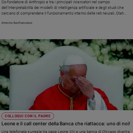
Co-fondatore di Anthropic e tra i principali ricercatori nel campo
e
dell’interpretabilità dei modelli di intelligenza artificiale e degli studi che
giovani
cercano di comprendere il funzionamento interno delle reti neurali, Olah
rappresenta una delle voci più influenti del dibattito contemporaneo sull’IA e
Adolescenza
Antonio Sanfrancesco
sulla sua sicurezza. La sua partecipazione al tavolo vaticano segnala la
Bioetica
volontà della Santa Sede di aprire un confronto diretto con i protagonisti
dello sviluppo tecnologico globale, in un contesto in cui il potere delle grandi
aziende di IA assume un peso crescente anche sul piano geopolitico ed
etico
Vai
Riflessioni
Foto
Video
Podcast
COLLOQUI CON IL PADRE
Leone e il call center della Banca che riattacca: uno di noi!
Privacy
Una telefonata surreale tra papa Leone XIV e una banca di Chicago diventa