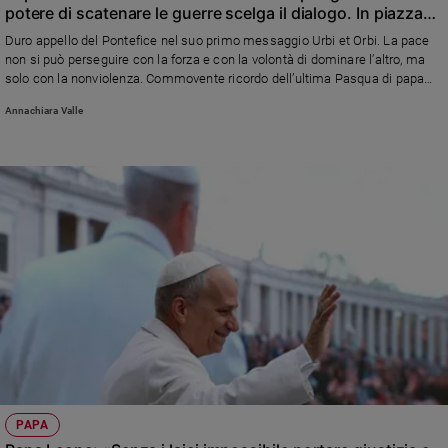
potere di scatenare le guerre scelga il dialogo. In piazza
l’11 aprile per far sentire la propria voce pregando per la
Duro appello del Pontefice nel suo primo messaggio Urbi et Orbi. La pace
pace»
non si può perseguire con la forza e con la volontà di dominare l’altro, ma
solo con la nonviolenza. Commovente ricordo dell’ultima Pasqua di papa
Francesco
Annachiara Valle
PAPA