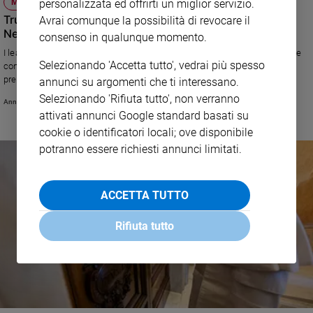
personalizzata ed offrirti un miglior servizio.
MONDO
Trump e la sua guerra «per divertimento». E intanto
Avrai comunque la possibilità di revocare il
Netanyahu sogna l’arrivo del Messia
consenso in qualunque momento.
I leader di Usa e Israele premono perché il conflitto diventi religioso, ma le
Selezionando 'Accetta tutto', vedrai più spesso
conferenze episcopali di tutto il mondo e anche gli evangelici americani
prendono le distanze e chiedono di tornare al rispetto del diritto
annunci su argomenti che ti interessano.
internazionale
Selezionando 'Rifiuta tutto', non verranno
Annachiara Valle
attivati annunci Google standard basati su
cookie o identificatori locali; ove disponibile
potranno essere richiesti annunci limitati.
ACCETTA TUTTO
Rifiuta tutto