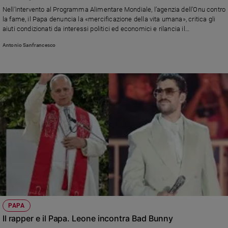
Chiesa
Nell’intervento al Programma Alimentare Mondiale, l’agenzia dell’Onu contro
Chiesa
la fame, il Papa denuncia la «mercificazione della vita umana», critica gli
aiuti condizionati da interessi politici ed economici e rilancia il
multilateralismo: «Cibo, acqua e cure non possono dipendere dal mercato o
Fede
Antonio Sanfrancesco
dalla geopolitica». E ricorda che «i conflitti vengono "alimentati" con
e
spiritualità
maggiore facilità di quanto non vengano nutrite le persone»
Santi
Devozione
e
fede
Parola
del
giorno
Santo
del
giorno
Società
PAPA
e
valori
Il rapper e il Papa. Leone incontra Bad Bunny