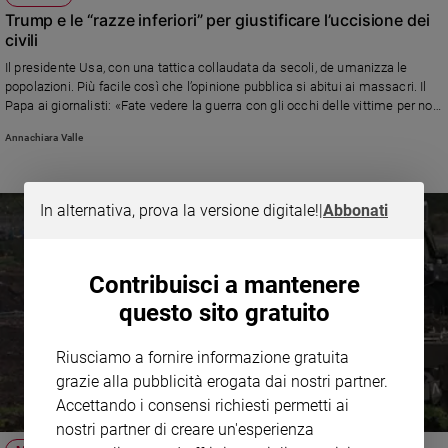
Trump e le “razze inferiori” per giustificare l’uccisione dei
civili
Il presidente Usa, con una tattica collaudata da secoli, de umanizza le
popolazioni. Più facile così che l’opinione pubblica si abitui ai massacri. Il
Papa ai giornalisti: «Fate vedere la guerra con gli occhi delle vittime per non
trasformarle in videogame»
Annachiara Valle
In alternativa, prova la versione digitale!
|
Abbonati
Contribuisci a mantenere
questo sito gratuito
Riusciamo a fornire informazione gratuita
grazie alla pubblicità erogata dai nostri partner.
Accettando i consensi richiesti permetti ai
nostri partner di creare un'esperienza