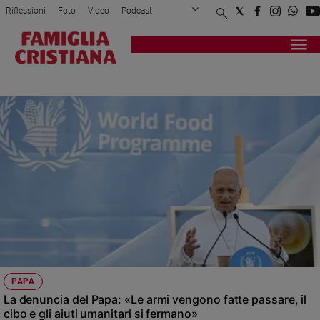
Riflessioni
Foto
Video
Podcast
Privacy Policy
Chi siamo
Contatti
Pubblicità
Attualità
Registrati
Redazione
Italia
PAPA LEONE
Cronaca
Politica
Mondo
Economia
Legalità
e
giustizia
Sport
Interviste
Papa
PAPA
Papa
La denuncia del Papa: «Le armi vengono fatte passare, il
cibo e gli aiuti umanitari si fermano»