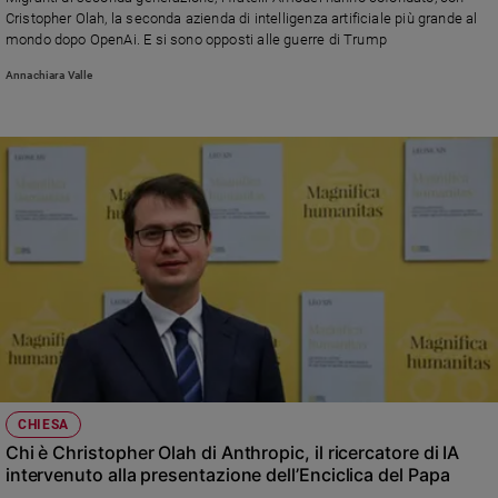
Cristopher Olah, la seconda azienda di intelligenza artificiale più grande al
Sanremo
mondo dopo OpenAi. E si sono opposti alle guerre di Trump
2026
Annachiara Valle
Cinema,
Tv
e
streaming
Libri
Musica
Arte
Famiglia
ed
educazione
Genitori
e
figli
CHIESA
Nonni
Chi è Christopher Olah di Anthropic, il ricercatore di IA
Coppia
intervenuto alla presentazione dell’Enciclica del Papa
Scuola