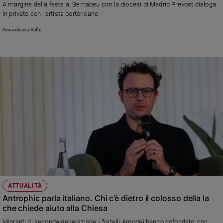
A margine della festa al Bernabeu con la diocesi di Madrid Prevost dialoga
Ambiente
in privato con l’artista portoricano
e
Creato
Annachiara Valle
Volontariato
Diritti
Aziende
di
valore
Caso
della
settimana
Migranti
Diversità
e
inclusione
Costume
ATTUALITÀ
Antrophic parla italiano. Chi c’è dietro il colosso della Ia
Cultura
che chiede aiuto alla Chiesa
e
spettacoli
Migranti di seconda generazione, i fratelli Amodei hanno cofondato, con