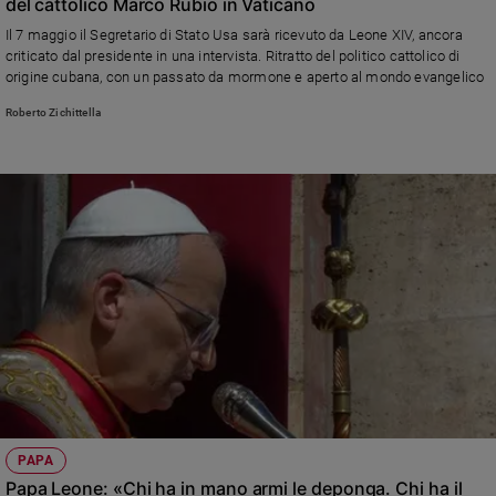
del cattolico Marco Rubio in Vaticano
Il 7 maggio il Segretario di Stato Usa sarà ricevuto da Leone XIV, ancora
criticato dal presidente in una intervista. Ritratto del politico cattolico di
origine cubana, con un passato da mormone e aperto al mondo evangelico
Roberto Zichittella
PAPA
Papa Leone: «Chi ha in mano armi le deponga. Chi ha il