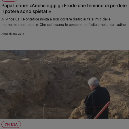
Papa Leone: «Anche oggi gli Erode che temono di perdere
il potere sono spietati»
All’Angelus il Pontefice invita a non correre dietro ai falsi miti delle
ricchezze e del potere. Che soffocano le persone nell’odio e nella solitudine
Annachiara Valle
CHIESA