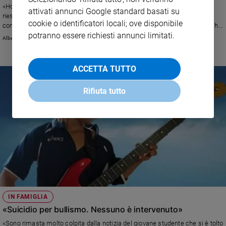
«Ho urlato le stesse parole di mia madre e con il suo modo violento. Non
attivati annunci Google standard basati su
riesco a capire come disinnescare questo circuito emotivo: sono
cookie o identificatori locali; ove disponibile
consapevole che ho una ferita dentro, ma mi continuo a dire che adesso ho
potranno essere richiesti annunci limitati.
la mia famiglia ed è tutto passato. Mi sento destabilizzata.» Leggi la
Alberto Pellai
risposta di Alberto Pellai
ACCETTA TUTTO
Rifiuta tutto
IN FAMIGLIA
«Suicidio per bullismo. Nessuno è intervenuto»
«Sono rimasta molto colpita dalla notizia del giovane studente che si è tolto