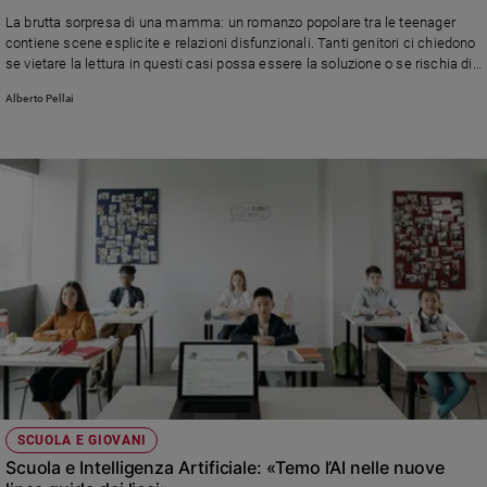
Ambiente
La brutta sorpresa di una mamma: un romanzo popolare tra le teenager
e
contiene scene esplicite e relazioni disfunzionali. Tanti genitori ci chiedono
Creato
se vietare la lettura in questi casi possa essere la soluzione o se rischia di
ottenere l'effetto opposto. Risponde Alberto Pellai
Volontariato
Alberto Pellai
Diritti
Aziende
di
valore
Caso
della
settimana
Migranti
Diversità
e
inclusione
Costume
Cultura
SCUOLA E GIOVANI
e
Scuola e Intelligenza Artificiale: «Temo l’AI nelle nuove
spettacoli