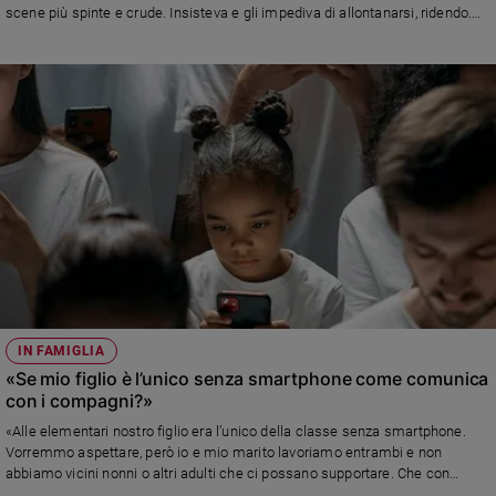
scene più spinte e crude. Insisteva e gli impediva di allontanarsi, ridendo.
Cosa posso fare per proteggerlo? Gli concedo la giusta libertà, ma qui
siamo in balia degli eventi. Lo chiudo in casa?» Risponde Alberto Pellai
IN FAMIGLIA
«Se mio figlio è l’unico senza smartphone come comunica
con i compagni?»
«Alle elementari nostro figlio era l’unico della classe senza smartphone.
Vorremmo aspettare, però io e mio marito lavoriamo entrambi e non
abbiamo vicini nonni o altri adulti che ci possano supportare. Che con
qualche accorgimento lo smartphone possa aiutare i contatti?» Leggi la