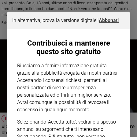
«Mi presento: Gaia, 18 anni, ultimo anno di liceo, esasperata dai genitori.
Loro litigano, io finisco tra due fuochi: “Non è vero che fa così?”. Casa è un
inferno» Leggi la lettera e la risposta di Fabrizio Fantoni psicologo e
In alternativa, prova la versione digitale!
|
Abbonati
psicoterapeuta
Fabrizio Fantoni
Contribuisci a mantenere
questo sito gratuito
Riusciamo a fornire informazione gratuita
grazie alla pubblicità erogata dai nostri partner.
Accettando i consensi richiesti permetti ai
nostri partner di creare un'esperienza
personalizzata ed offrirti un miglior servizio.
Avrai comunque la possibilità di revocare il
consenso in qualunque momento.
IN FAMIGLIA
Selezionando 'Accetta tutto', vedrai più spesso
«Io, mamma, ho commesso con i figli l'errore di mia madre
annunci su argomenti che ti interessano.
che avevo giurato di non ripetere»
Selezionando 'Rifiuta tutto', non verranno