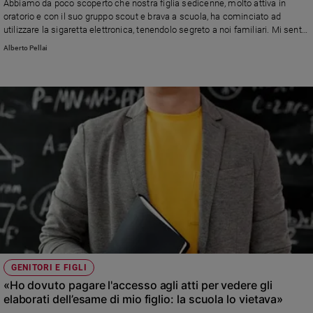
Abbiamo da poco scoperto che nostra figlia sedicenne, molto attiva in
oratorio e con il suo gruppo scout e brava a scuola, ha cominciato ad
utilizzare la sigaretta elettronica, tenendolo segreto a noi familiari. Mi sento
tradita e preoccupata: si è rotto un patto di fiducia...» Leggi la risposta di
Alberto Pellai
Alberto Pellai
GENITORI E FIGLI
«Ho dovuto pagare l'accesso agli atti per vedere gli
elaborati dell’esame di mio figlio: la scuola lo vietava»