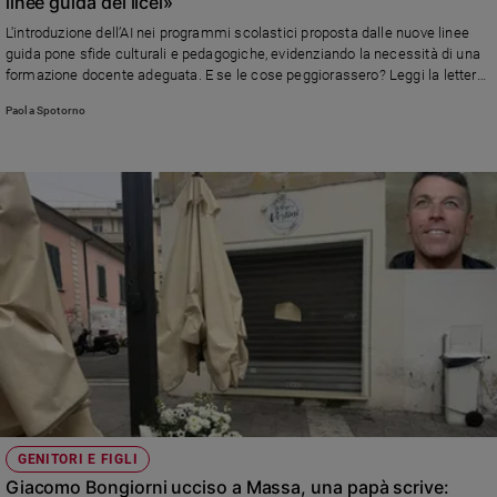
linee guida dei licei»
Sanremo
L'introduzione dell’AI nei programmi scolastici proposta dalle nuove linee
2026
guida pone sfide culturali e pedagogiche, evidenziando la necessità di una
formazione docente adeguata. E se le cose peggiorassero? Leggi la lettera
Cinema,
di un docente e la risposta della prof Paola Spotorno
Tv
Paola Spotorno
e
streaming
Libri
Musica
Arte
Famiglia
ed
educazione
Genitori
e
figli
Nonni
GENITORI E FIGLI
Coppia
Giacomo Bongiorni ucciso a Massa, una papà scrive:
Scuola