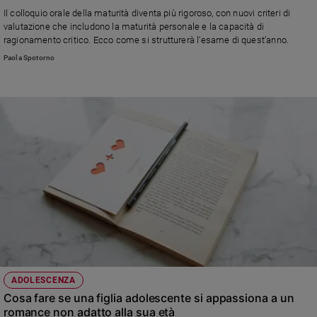
Chiesa
Il colloquio orale della maturità diventa più rigoroso, con nuovi criteri di
Chiesa
valutazione che includono la maturità personale e la capacità di
ragionamento critico. Ecco come si strutturerà l'esame di quest'anno.
Fede
Paola Spotorno
e
spiritualità
Santi
Devozione
e
fede
Parola
del
giorno
Santo
del
giorno
Società
ADOLESCENZA
e
Cosa fare se una figlia adolescente si appassiona a un
valori
romance non adatto alla sua età