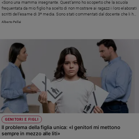
«Sono una mamma insegnante. Quest’anno ho scoperto che la scuola
frequentata da mio figlio ha scelto di non mostrare ai ragazzi i loro elaborati
scritti dell’esame di 3ª media. Sono stati commentati dal docente che li ha
corretti, ma senza che il ragazzo potesse vedere il compito, sulla fiducia...»
Alberto Pellai
Risponde Alberto Pellai
GENITORI E FIGLI
Il problema della figlia unica: «I genitori mi mettono
sempre in mezzo alle liti»