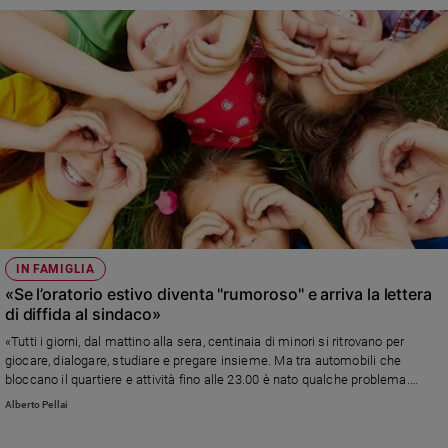
IN FAMIGLIA
«Se l’oratorio estivo diventa "rumoroso" e arriva la lettera
di diffida al sindaco»
«Tutti i giorni, dal mattino alla sera, centinaia di minori si ritrovano per
giocare, dialogare, studiare e pregare insieme. Ma tra automobili che
bloccano il quartiere e attività fino alle 23.00 è nato qualche problema.
Perché gli adulti non sanno comprendere i bisogni dei più piccoli? Qual è il
Alberto Pellai
diritto più importante: quello alla quiete o quello al gioco?»