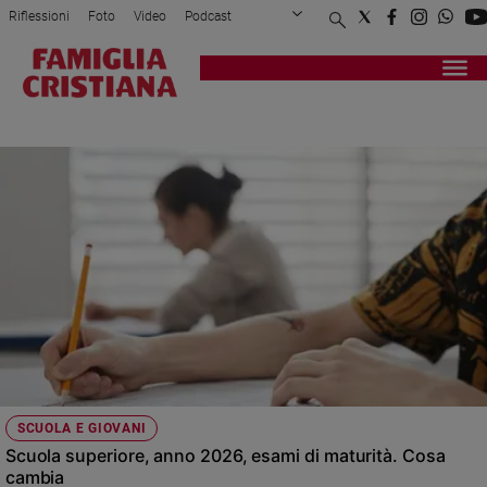
Riflessioni
Foto
Video
Podcast
Privacy Policy
Chi siamo
Contatti
Pubblicità
Attualità
Registrati
Redazione
Italia
IN FAMIGLIA
Cronaca
Politica
Mondo
Economia
Legalità
e
giustizia
Sport
Interviste
Papa
SCUOLA E GIOVANI
Papa
Scuola superiore, anno 2026, esami di maturità. Cosa
cambia