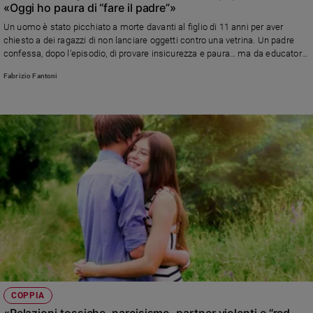
«Oggi ho paura di “fare il padre”»
e
giovani
Un uomo è stato picchiato a morte davanti al figlio di 11 anni per aver
chiesto a dei ragazzi di non lanciare oggetti contro una vetrina. Un padre
Adolescenza
confessa, dopo l’episodio, di provare insicurezza e paura… ma da educatore
Bioetica
non può solo “stare alla larga” dagli adolescenti in gruppo e tenere la testa
Fabrizio Fantoni
bassa. La riflessione e la risposta dello psicologo Fabrizio Fantoni.
Vai
Riflessioni
Foto
Video
Podcast
COPPIA
Privacy