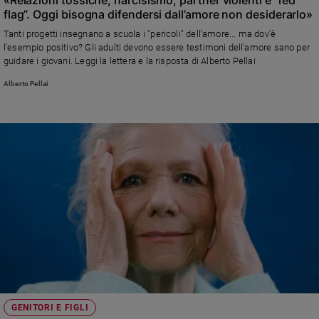
«Relazioni tossiche, narcisismo, partner violenti e “red
flag”. Oggi bisogna difendersi dall’amore non desiderarlo»
Policy
Tanti progetti insegnano a scuola i "pericoli" dell'amore... ma dov'è
l'esempio positivo? Gli adulti devono essere testimoni dell'amore sano per
Chi
guidare i giovani. Leggi la lettera e la risposta di Alberto Pellai
siamo
Alberto Pellai
Contatti
Pubblicità
Registrati
Redazione
Social
GENITORI E FIGLI