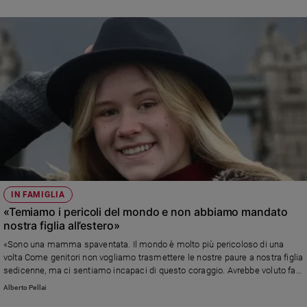
risposta di Alberto Pellai
IN FAMIGLIA
«Temiamo i pericoli del mondo e non abbiamo mandato
nostra figlia all’estero»
«Sono una mamma spaventata. Il mondo è molto più pericoloso di una
volta Come genitori non vogliamo trasmettere le nostre paure a nostra figlia
sedicenne, ma ci sentiamo incapaci di questo coraggio. Avrebbe voluto fare
una vacanza studio via dall'Italia ma non ce la siamo sentita e lei ha iniziato
Alberto Pellai
una tremenda “guerra dei nervi”...» Leggi la risposta di Alberto Pellai