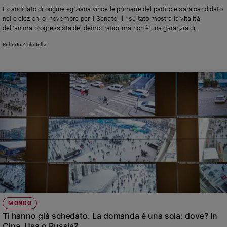
Chiesa
Il candidato di origine egiziana vince le primarie del partito e sarà candidato
Chiesa
nelle elezioni di novembre per il Senato. Il risultato mostra la vitalità
dell’anima progressista dei democratici, ma non è una garanzia di
successo nel voto di
mid term
e, in prospettiva, nelle presidenziali del 2028
Fede
Roberto Zichittella
e
spiritualità
Santi
Devozione
e
fede
Parola
del
giorno
Santo
del
giorno
Società
MONDO
e
Ti hanno già schedato. La domanda è una sola: dove? In
valori
Cina, Usa o Russia?