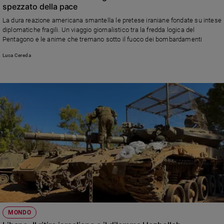
spezzato della pace
e
giovani
La dura reazione americana smantella le pretese iraniane fondate su intese
diplomatiche fragili. Un viaggio giornalistico tra la fredda logica del
Adolescenza
Pentagono e le anime che tremano sotto il fuoco dei bombardamenti
Bioetica
Luca Cereda
Vai
Riflessioni
Foto
Video
Podcast
MONDO
Privacy