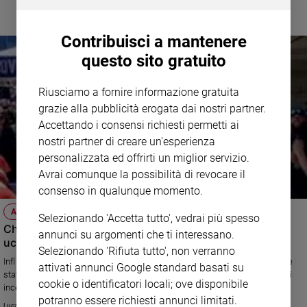
Contribuisci a mantenere
questo sito gratuito
Riusciamo a fornire informazione gratuita
grazie alla pubblicità erogata dai nostri partner.
Accettando i consensi richiesti permetti ai
nostri partner di creare un'esperienza
personalizzata ed offrirti un miglior servizio.
Avrai comunque la possibilità di revocare il
consenso in qualunque momento.
AMERICA INSANGUINATA
Selezionando 'Accetta tutto', vedrai più spesso
Charlie Kirk, chi era il volto del conservatorismo Usa
annunci su argomenti che ti interessano.
ucciso da un proiettile
Selezionando 'Rifiuta tutto', non verranno
Influencer politico, voce dei giovani conservatori e alleato di Trump, Kirk è
attivati annunci Google standard basati su
stato assassinato durante un evento pubblico. Un omicidio che rischia di
cookie o identificatori locali; ove disponibile
incendiare la polarizzazione
potranno essere richiesti annunci limitati.
Luca Cereda