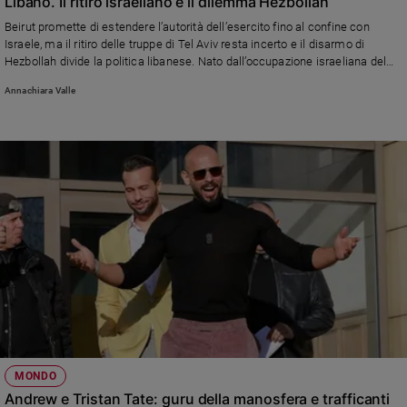
Libano. Il ritiro israeliano e il dilemma Hezbollah
Policy
Beirut promette di estendere l’autorità dell’esercito fino al confine con
Israele, ma il ritiro delle truppe di Tel Aviv resta incerto e il disarmo di
Hezbollah divide la politica libanese. Nato dall’occupazione israeliana del
Chi
1982 e divenuto negli anni insieme partito, milizia e attore regionale
Annachiara Valle
siamo
sostenuto dall’Iran, il movimento sciita resta oggi il principale ostacolo — e
per parte dei libanesi anche una garanzia — sulla strada di una pace stabile.
Contatti
Pubblicità
Registrati
Redazione
Social
MONDO
Andrew e Tristan Tate: guru della manosfera e trafficanti