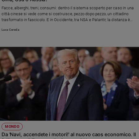
Ambiente
Facce, alberghi, treni, consumi: dentro il sistema scoperto per caso in una
e
città cinese si vede come si costruisce, pezzo dopo pezzo, un cittadino
Creato
trasformato in fascicolo. E in Occidente, tra NSA e Palantir, la distanza è
Volontariato
meno rassicurante di quanto sembri.
Luca Cereda
Diritti
Aziende
di
valore
Caso
della
settimana
Migranti
Diversità
e
inclusione
Costume
Cultura
MONDO
e
Da 'Navi, accendete i motori!' al nuovo caos economico. Il
spettacoli