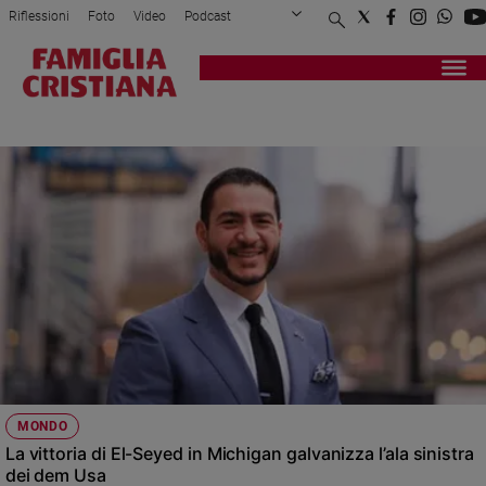
Riflessioni
Foto
Video
Podcast
Privacy Policy
Chi siamo
Contatti
Pubblicità
Attualità
Registrati
Redazione
Italia
USA
Cronaca
Politica
Mondo
Economia
Legalità
e
giustizia
Sport
Interviste
Papa
MONDO
Papa
La vittoria di El-Seyed in Michigan galvanizza l’ala sinistra
dei dem Usa