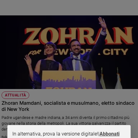
traffico aereo potrebbe arrivare al 20%
ATTUALITÀ
Zhoran Mamdani, socialista e musulmano, eletto sindaco
di New York
Padre ugandese e madre indiana, a 34 anni diventa il primo cittadino più
giovane nella storia della metropoli. La sua vittoria galvanizza il partito
democratico, che elegge due donne governatrici in New Jersey e Virginia
In alternativa, prova la versione digitale!
|
Abbonati
Roberto Zichittella