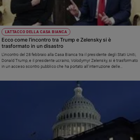
L'ATTACCO DELLA CASA BIANCA
Ecco come l’incontro tra Trump e Zelensky si è
trasformato in un disastro
L'incontro del 28 febbraio alla Casa Bianca tra il presidente degli Stati Uniti,
Donald Trump, e il presidente ucraino, Volodymyr Zelensky, si è trasformato
in un acceso scontro pubblico che ha portato all'interruzione delle
negoziazioni e all'abbandono anticipato di Zelensky dalla Casa Bianca dove
Trump gli ha teso un’imboscata intrisa di propaganda putiniana,
trasformando lo studio ovale in una succursale del Cremlino