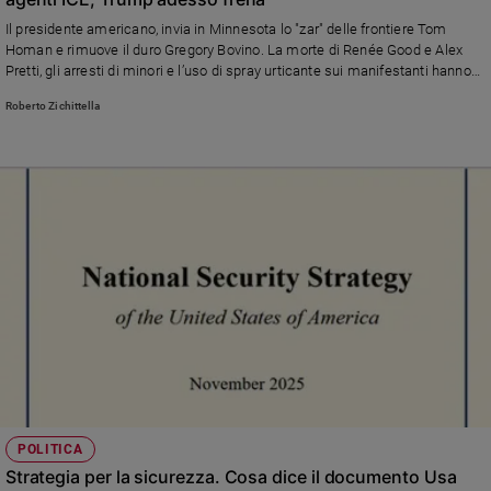
Il presidente americano, invia in Minnesota lo "zar" delle frontiere Tom
Homan e rimuove il duro Gregory Bovino. La morte di Renée Good e Alex
Pretti, gli arresti di minori e l’uso di spray urticante sui manifestanti hanno
scatenato critiche bipartisan, dall’ex presidente Obama a governatori
Roberto Zichittella
repubblicani, fino alla potente lobby delle armi.
POLITICA
Strategia per la sicurezza. Cosa dice il documento Usa