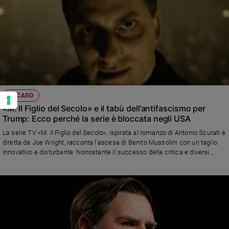
IL CASO
«M. Il Figlio del Secolo» e il tabù dell’antifascismo per
Trump: Ecco perché la serie è bloccata negli USA
La serie TV «M. Il Figlio del Secolo», ispirata al romanzo di Antonio Scurati e
diretta da Joe Wright, racconta l'ascesa di Benito Mussolini con un taglio
innovativo e disturbante. Nonostante il successo della critica e diversi
(chiari) parallelismi con il presente, la serie non trova distribuzione negli
Stati Uniti. Secondo il regista, il tema dell’antifascismo sarebbe
considerato “troppo controverso” per la Hollywood dei tempi di Trump