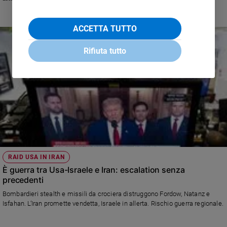
ACCETTA TUTTO
Rifiuta tutto
RAID USA IN IRAN
È guerra tra Usa-Israele e Iran: escalation senza
precedenti
Bombardieri stealth e missili da crociera distruggono Fordow, Natanz e
Isfahan. L’Iran promette vendetta, Israele in allerta. Rischio guerra regionale.